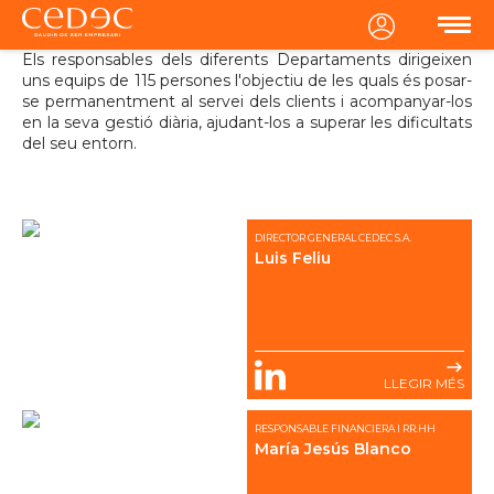
MENU
Equip Directiu
Els responsables dels diferents Departaments dirigeixen
uns equips de 115 persones l'objectiu de les quals és posar-
se permanentment al servei dels clients i acompanyar-los
en la seva gestió diària, ajudant-los a superar les dificultats
del seu entorn.
DIRECTOR GENERAL CEDEC S.A.
Luis Feliu
LLEGIR MÉS
RESPONSABLE FINANCIERA I RR.HH
María Jesús Blanco