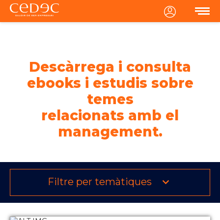
MENU
Descàrrega i consulta
ebooks i estudis sobre
temes
relacionats amb el
management.
Filtre per temàtiques