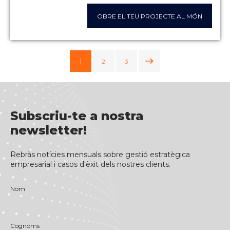
OBRE EL TEU PROJECTE AL MÓN
1
2
3
{{ T.GETTRADUCTION("SIGU
Subscriu-te a nostra
newsletter!
Rebràs notícies mensuals sobre gestió estratègica
empresarial i casos d'èxit dels nostres clients.
Nom
Cognoms