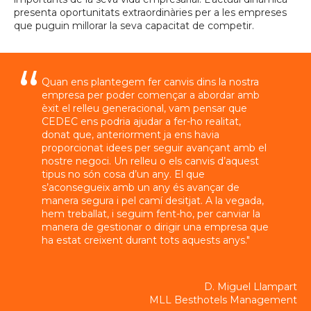
presenta oportunitats extraordinàries per a les empreses
que puguin millorar la seva capacitat de competir.
Quan ens plantegem fer canvis dins la nostra
empresa per poder començar a abordar amb
èxit el relleu generacional, vam pensar que
CEDEC ens podria ajudar a fer-ho realitat,
donat que, anteriorment ja ens havia
proporcionat idees per seguir avançant amb el
nostre negoci. Un relleu o els canvis d’aquest
tipus no són cosa d’un any. El que
s’aconsegueix amb un any és avançar de
manera segura i pel camí desitjat. A la vegada,
hem treballat, i seguim fent-ho, per canviar la
manera de gestionar o dirigir una empresa que
ha estat creixent durant tots aquests anys."
D. Miguel Llampart
MLL Besthotels Management