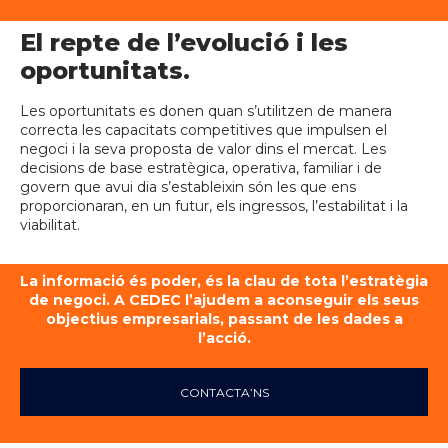
El repte de l’evolució i les
oportunitats.
Les oportunitats es donen quan s’utilitzen de manera
correcta les capacitats competitives que impulsen el
negoci i la seva proposta de valor dins el mercat. Les
decisions de base estratègica, operativa, familiar i de
govern que avui dia s’estableixin són les que ens
proporcionaran, en un futur, els ingressos, l’estabilitat i la
viabilitat.
La informació és poder, és la clau de tota l’estratègia
de negoci. A CEDEC l’ajudem a aconseguir els seus
objectius empresarials, passant de les dades a
l’acció.
CONTACTA’NS