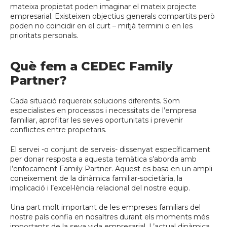
mateixa propietat poden imaginar el mateix projecte
empresarial. Existeixen objectius generals compartits però
poden no coincidir en el curt – mitjà termini o en les
prioritats personals.
Què fem a CEDEC Family
Partner?
Cada situació requereix solucions diferents. Som
especialistes en processos i necessitats de l’empresa
familiar, aprofitar les seves oportunitats i prevenir
conflictes entre propietaris.
El servei -o conjunt de serveis- dissenyat específicament
per donar resposta a aquesta temàtica s’aborda amb
l’enfocament Family Partner. Aquest es basa en un ampli
coneixement de la dinàmica familiar-societària, la
implicació i l’excel•lència relacional del nostre equip.
Una part molt important de les empreses familiars del
nostre país confia en nosaltres durant els moments més
importants de la seva vida empresarial. L’actual dinàmica