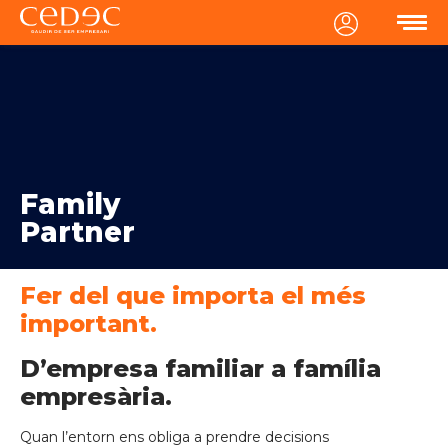
MENU
Family
Partner
Fer del que importa el més
important.
D’empresa familiar a família
empresària.
Quan l’entorn ens obliga a prendre decisions