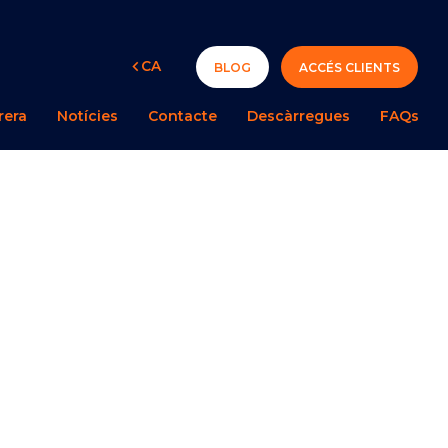
ES
FR
IT
PT
CA
BLOG
ACCÉS CLIENTS
rera
Notícies
Contacte
Descàrregues
FAQs