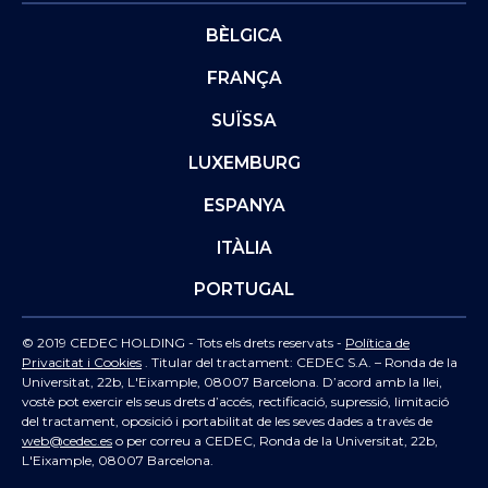
BÈLGICA
FRANÇA
SUÏSSA
LUXEMBURG
ESPANYA
ITÀLIA
PORTUGAL
© 2019 CEDEC HOLDING - Tots els drets reservats -
Política de
Privacitat i Cookies
. Titular del tractament: CEDEC S.A. – Ronda de la
Universitat, 22b, L'Eixample, 08007 Barcelona. D’acord amb la llei,
vostè pot exercir els seus drets d’accés, rectificació, supressió, limitació
del tractament, oposició i portabilitat de les seves dades a través de
web@cedec.es
o per correu a CEDEC, Ronda de la Universitat, 22b,
L'Eixample, 08007 Barcelona.