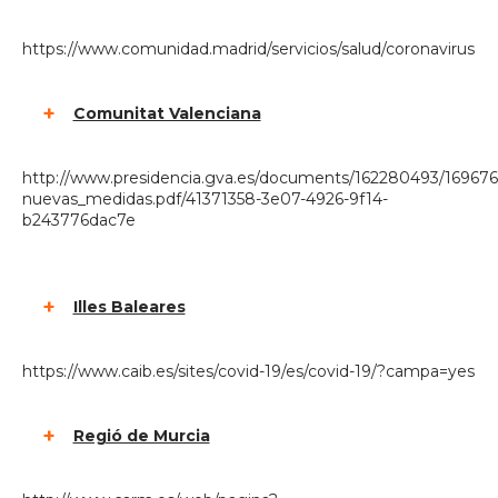
https://www.comunidad.madrid/servicios/salud/coronavirus
Comunitat Valenciana
http://www.presidencia.gva.es/documents/162280493/16967
nuevas_medidas.pdf/41371358-3e07-4926-9f14-
b243776dac7e
Illes Baleares
https://www.caib.es/sites/covid-19/es/covid-19/?campa=yes
Regió de Murcia