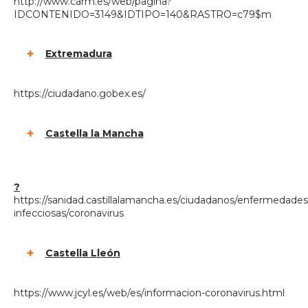
http://www.carm.es/web/pagina?
IDCONTENIDO=3149&IDTIPO=140&RASTRO=c79$m
Extremadura
https://ciudadano.gobex.es/
Castella la Mancha
?
https://sanidad.castillalamancha.es/ciudadanos/enfermedades
infecciosas/coronavirus
Castella Lleón
https://www.jcyl.es/web/es/informacion-coronavirus.html