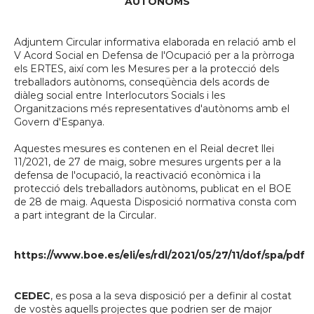
AUTÒNOMS
Adjuntem Circular informativa elaborada en relació amb el
V Acord Social en Defensa de l'Ocupació per a la pròrroga
els ERTES, així com les Mesures per a la protecció dels
treballadors autònoms, conseqüència dels acords de
diàleg social entre Interlocutors Socials i les
Organitzacions més representatives d'autònoms amb el
Govern d'Espanya.
Aquestes mesures es contenen en el Reial decret llei
11/2021, de 27 de maig, sobre mesures urgents per a la
defensa de l'ocupació, la reactivació econòmica i la
protecció dels treballadors autònoms, publicat en el BOE
de 28 de maig. Aquesta Disposició normativa consta com
a part integrant de la Circular.
https://www.boe.es/eli/es/rdl/2021/05/27/11/dof/spa/pdf
CEDEC
, es posa a la seva disposició per a definir al costat
de vostès aquells projectes que podrien ser de major